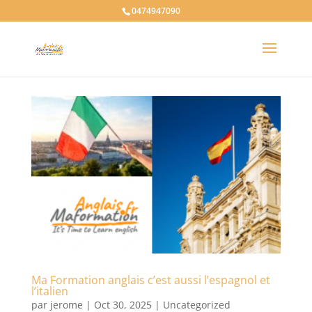
0474947090
Ma Formation anglais c’est aussi l’espagnol et
l’italien
par
jerome
|
Oct 30, 2025
|
Uncategorized